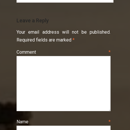
Leave a Reply
Your email address will not be published.
Required fields are marked
*
Comment
*
Name
*