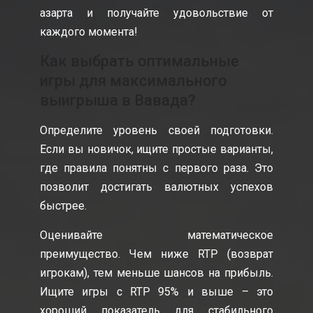
азарта и получайте удовольствие от
каждого момента!
Как выбрать оптимальные
игры для максимального
выигрыша в Вавада?
Определите уровень своей подготовки.
Если вы новичок, ищите простые варианты,
где правила понятны с первого раза. Это
позволит достигать валютных успехов
быстрее.
Оценивайте математическое
преимущество. Чем ниже RTP (возврат
игрокам), тем меньше шансов на прибыль.
Ищите игры с RTP 95% и выше – это
хороший показатель для стабильного