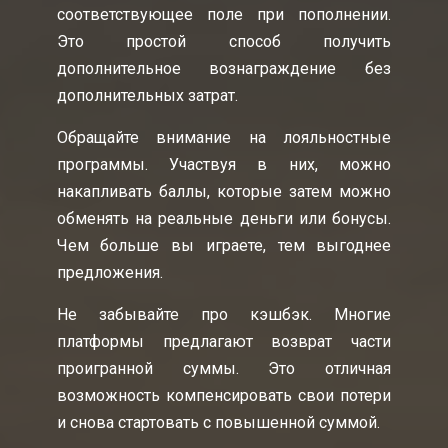
соответствующее поле при пополнении.
Это простой способ получить
дополнительное вознаграждение без
дополнительных затрат.
Обращайте внимание на лояльностные
программы. Участвуя в них, можно
накапливать баллы, которые затем можно
обменять на реальные деньги или бонусы.
Чем больше вы играете, тем выгоднее
предложения.
Не забывайте про кэшбэк. Многие
платформы предлагают возврат части
проигранной суммы. Это отличная
возможность компенсировать свои потери
и снова стартовать с повышенной суммой.