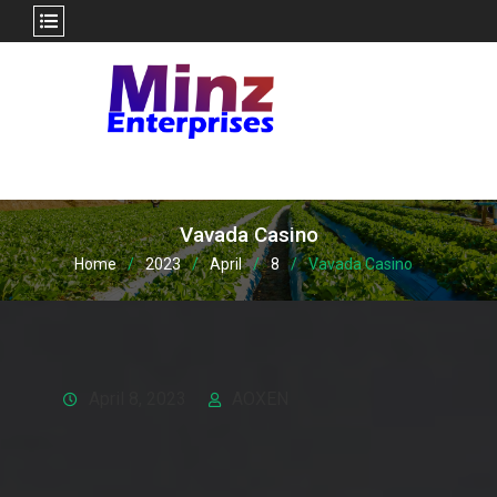
Skip
to
content
Vavada Casino
Home
2023
April
8
Vavada Casino
April 8, 2023
AOXEN