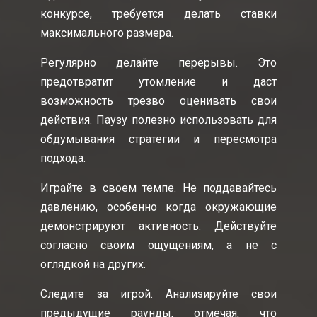
конкурсе, требуется делать ставки
максимального размера.
Регулярно делайте перерывы. Это
предотвратит утомление и даст
возможность трезво оценивать свои
действия. Паузу полезно использовать для
обдумывания стратегии и пересмотра
подхода.
Играйте в своем темпе. Не поддавайтесь
давлению, особенно когда окружающие
демонстрируют активность. Действуйте
согласно своим ощущениям, а не с
оглядкой на других.
Следите за игрой. Анализируйте свои
предыдущие раунды, отмечая, что