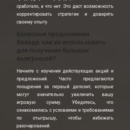
сработало, а что нет. Это даст возможность
корректировать стратегии и доверять
своему опыту.
Бонусные предложения
Вавада: как их использовать
для получения больших
выигрышей?
Начните с изучения действующих акций и
предложений. Часто предлагаются
поощрения за первый депозит, которые
могут значительно увеличить вашу
игровую сумму. Убедитесь, что
ознакомились с условиями и требованиями
по отыгрышу, чтобы избежать
разочарований.