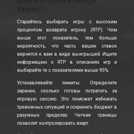
шансы на успех в Вавада
казино?
Старайтесь выбирать игры с высоким
процентом возврата игроку (RTP). Чем
выше этот показатель, тем больше
вероятность, что часть ваших ставок
вернется к вам в виде выигрышей. Ищите
информацию о RTP в описаниях игр и
выбирайте те с показателями выше 95%.
Устанавливайте лимиты. Определите
заранее, сколько готовы потратить за
игровую сессию. Это поможет избежать
тревожных ситуаций и сохранить бюджет в
разумных пределах. Четкие границы
позволят контролировать азарт.