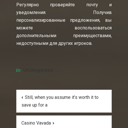
Регулярно проверяйте почту и
уведомления. Получив
персонализированные предложения, вы
можете воспользоваться
дополнительными преимуществами,
недоступными для других игроков.
Uncategorized
Post
Still, when you assume it’s worth it to
navigation
save up for a
Casino Vavada