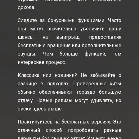
дохода.
Следите за бонусными функциями. Часто
они могут значительно увеличить ваши
шансы на выигрыш, предоставляя
бесплатные вращения или дополнительные
раунды. Чем больше функций, тем
интереснее процесс.
Классика или новинки? Не забывайте о
разнице в подходах. Проверенные хиты
обычно обеспечивают гораздо большую
отдачу. Новые релизы могут удивлять, но
риски здесь выше.
Практикуйтесь на бесплатных версиях. Это
отличный способ попробовать разные
варианты без лишних затрат. Узнайте, какие