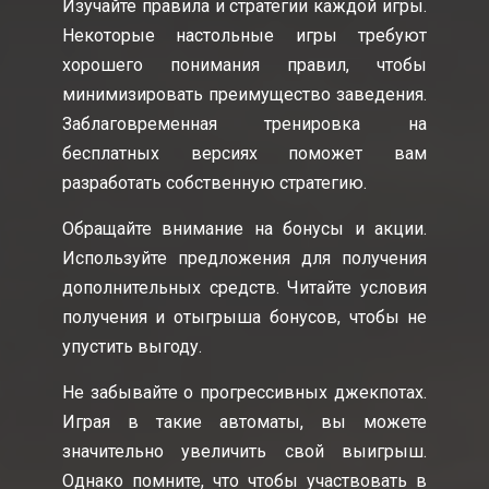
Изучайте правила и стратегии каждой игры.
Некоторые настольные игры требуют
хорошего понимания правил, чтобы
минимизировать преимущество заведения.
Заблаговременная тренировка на
бесплатных версиях поможет вам
разработать собственную стратегию.
Обращайте внимание на бонусы и акции.
Используйте предложения для получения
дополнительных средств. Читайте условия
получения и отыгрыша бонусов, чтобы не
упустить выгоду.
Не забывайте о прогрессивных джекпотах.
Играя в такие автоматы, вы можете
значительно увеличить свой выигрыш.
Однако помните, что чтобы участвовать в